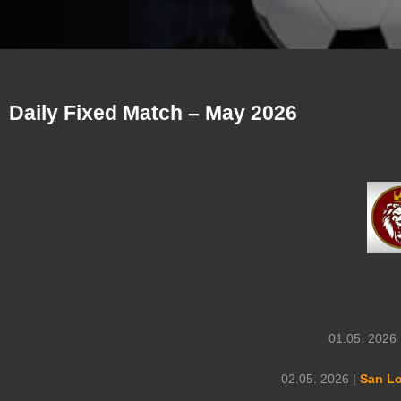
Daily Fixed Match – May 2026
01.05. 2026 
02.05. 2026 |
San L