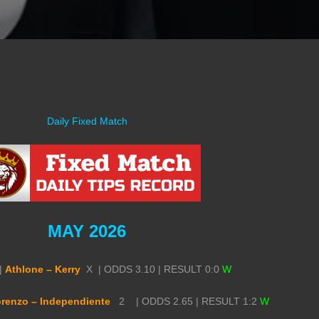
Daily Fixed Match
MAY 2026
|
Athlone – Kerry
X |
ODDS 3.10 | RESULT 0:0
W
orenzo – Independiente
2 |
ODDS 2.65 | RESULT 1:2
W